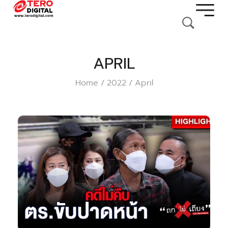
APRIL
Home
2022
April
/
/