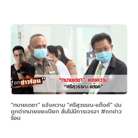
“ทนายเดชา” แจ้งความ “ศรีสุวรรณ-แต๊งค์” ปม
ถูกด่าทนายขยะเปียก ลั่นไม่มีการเจรจา #ถกข่าว
ร้อน