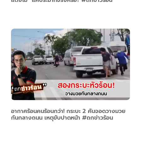
แตงโม” แค่ประมาทจริงหรือ? #ถกข่าวร้อน
อากาศร้อนคนร้อนกว่า! กระบะ 2 คันจอดวางมวย
กันกลางถนน เหตุขับปาดหน้า #ถกข่าวร้อน