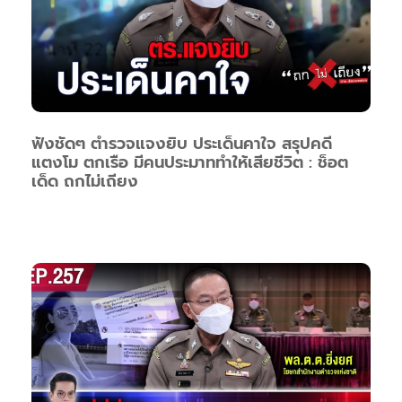
ฟังชัดๆ ตำรวจแจงยิบ ประเด็นคาใจ สรุปคดี
แตงโม ตกเรือ มีคนประมาททำให้เสียชีวิต : ช็อต
เด็ด ถกไม่เถียง