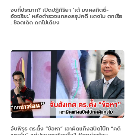
จบที่ประมาท? เปิดปฏิกิริยา ‘เต้ มงคลกิตติ์-
อัจฉริยะ’ หลังตำรวจแถลงสรุปคดี แตงโม ตกเรือ
: ช็อตเด็ด ถกไม่เถียง
จับพิรุธ ตร.ตั้ง “ข้อหา” เอาผิดแก๊งสปีดโบ๊ท “คดี