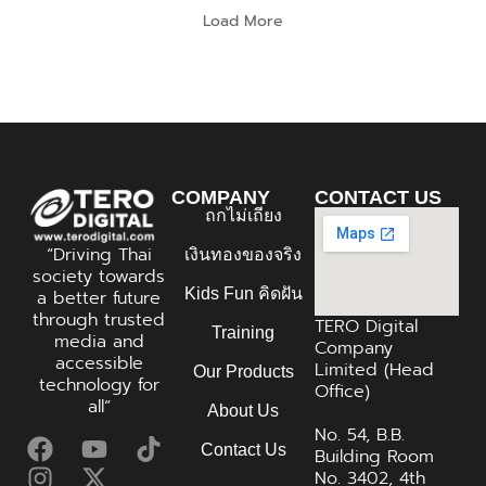
Load More
COMPANY
CONTACT US
ถกไม่เถียง
“Driving Thai
เงินทองของจริง
society towards
Kids Fun คิดฝัน
a better future
through trusted
TERO Digital
Training
media and
Company
accessible
Limited (Head
Our Products
technology for
Office)
all”
About Us
No. 54, B.B.
Contact Us
Building Room
No. 3402, 4th