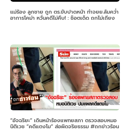
แม่ร้อง ลูกชาย ถูก ตร.ขับปาดหน้า ทำจยย.ล้มคว่ำ
อาการโคม่า หวั่นคดีไม่คืบ! : ช็อตเด็ด ถกไม่เถียง
“อัจฉริยะ” เดินหน้าร้องแพทยสภา ตรวจสอบหมอ
นิติเวช “คดีแตงโม” ส่อผิดจริยธรรม #ถกข่าวร้อน