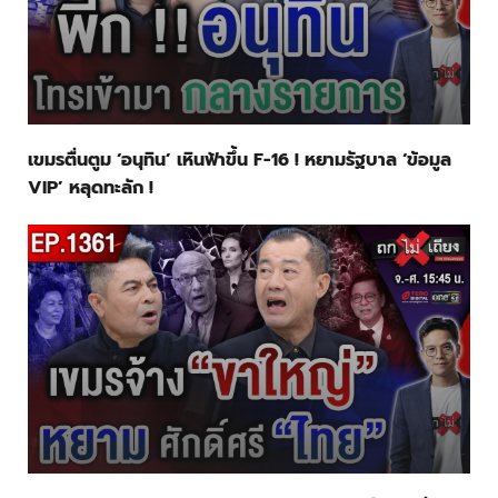
เขมรตื่นตูม ‘อนุทิน’ เหินฟ้าขึ้น F-16 ! หยามรัฐบาล ‘ข้อมูล
VIP’ หลุดทะลัก !