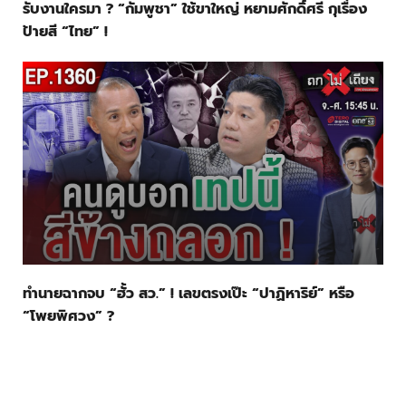
รับงานใครมา ? “กัมพูชา” ใช้ขาใหญ่ หยามศักดิ์ศรี กุเรื่อง
ป้ายสี “ไทย” !
ทำนายฉากจบ “ฮั้ว สว.” ! เลขตรงเป๊ะ “ปาฏิหาริย์” หรือ
“โพยพิศวง” ?