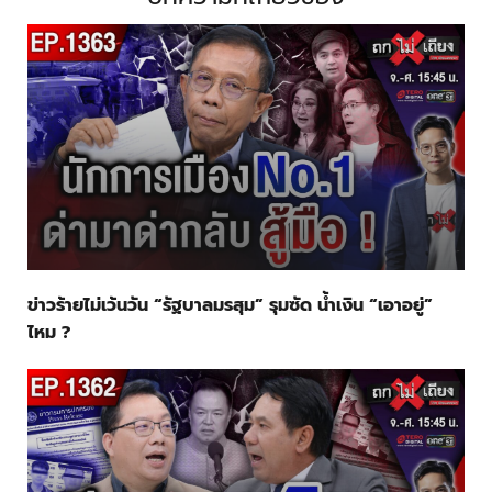
ข่าวร้ายไม่เว้นวัน “รัฐบาลมรสุม” รุมซัด น้ำเงิน “เอาอยู่”
ไหม ?