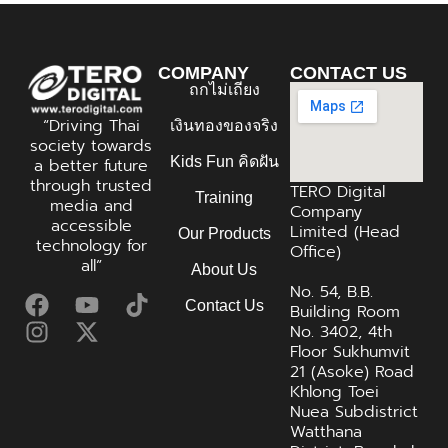
COMPANY
CONTACT US
ถกไม่เถียง
“Driving Thai
เงินทองของจริง
society towards
Kids Fun คิดฝัน
a better future
through trusted
TERO Digital
Training
media and
Company
accessible
Limited (Head
Our Products
technology for
Office)
all”
About Us
No. 54, B.B.
Contact Us
Building Room
No. 3402, 4th
Floor Sukhumvit
21 (Asoke) Road
Khlong Toei
Nuea Subdistrict
Watthana