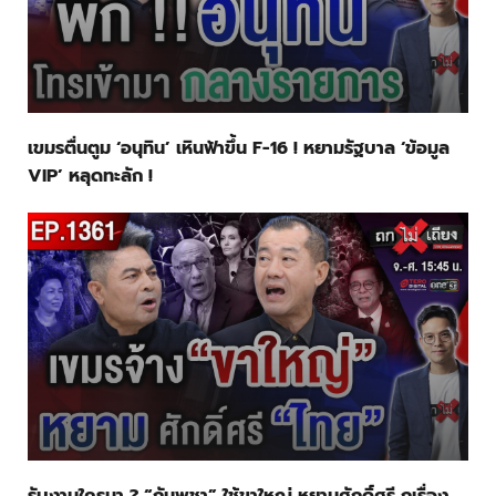
เขมรตื่นตูม ‘อนุทิน’ เหินฟ้าขึ้น F-16 ! หยามรัฐบาล ‘ข้อมูล
VIP’ หลุดทะลัก !
รับงานใครมา ? “กัมพูชา” ใช้ขาใหญ่ หยามศักดิ์ศรี กุเรื่อง