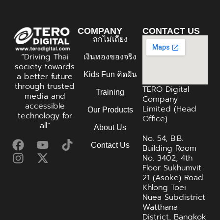
COMPANY
CONTACT US
ถกไม่เถียง
“Driving Thai
เงินทองของจริง
society towards
Kids Fun คิดฝัน
a better future
through trusted
TERO Digital
Training
media and
Company
accessible
Limited (Head
Our Products
technology for
Office)
all”
About Us
No. 54, B.B.
Contact Us
Building Room
No. 3402, 4th
Floor Sukhumvit
21 (Asoke) Road
Khlong Toei
Nuea Subdistrict
Watthana
District, Bangkok