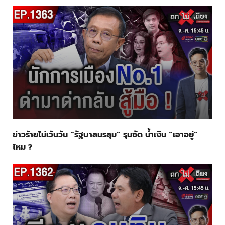
ข่าวร้ายไม่เว้นวัน “รัฐบาลมรสุม” รุมซัด น้ำเงิน “เอาอยู่”
ไหม ?