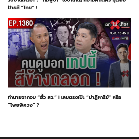
ป้ายสี “ไทย” !
ทำนายฉากจบ “ฮั้ว สว.” ! เลขตรงเป๊ะ “ปาฏิหาริย์” หรือ
“โพยพิศวง” ?