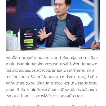
ขณะที่สถานการณ์ภายนอกประเทศกำลังคุกรุ่น เกมการเมือง
ภายในประเทศไทยเองก็ทวีความร้อนแรงไม่แพ้กัน โดยเฉพาะ
กรณีความขัดแย้งระหว่างวุฒิสภาและพรรคฝ่ายค้าน กลุ่ม
สว. จำนวนกว่า 80 คนได้ออกมาแถลงประณามและขู่ดำเนิน
คดีกับนายณัฐพงษ์ เรืองปัญญาวุฒิ หัวหน้าพรรคประชาชน
ภายใน 3 วัน หากไม่มีการขอโทษกรณีโพสต์ข้อความวิจารณ์
“ระบอบสีน้ำเงิน” และการใช้อำนาจขององค์กรอิสระ