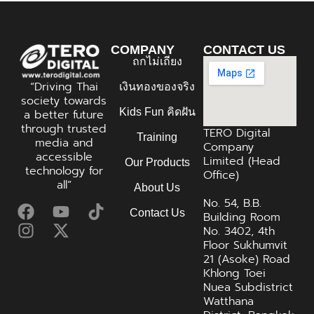
COMPANY
CONTACT US
ถกไม่เถียง
“Driving Thai
เงินทองของจริง
society towards
Kids Fun คิดฝัน
a better future
through trusted
TERO Digital
Training
media and
Company
accessible
Limited (Head
Our Products
technology for
Office)
all”
About Us
No. 54, B.B.
Contact Us
Building Room
No. 3402, 4th
Floor Sukhumvit
21 (Asoke) Road
Khlong Toei
Nuea Subdistrict
Watthana