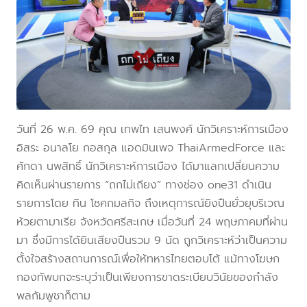
วันที่ 26 พ.ค. 69 คุณ เทพไท เสนพงศ์ นักวิเคราะห์การเมือง
อิสระ อนาลโย กอสกุล แอดมินเพจ ThaiArmedForce และ
ศักดา นพสิทธิ์ นักวิเคราะห์การเมือง ได้มาแลกเปลี่ยนความ
คิดเห็นผ่านรายการ “ถกไม่เถียง” ทางช่อง one31 ดำเนิน
รายการโดย ทิน โชคกมลกิจ ถึงเหตุการณ์ยิงปืนยั่วยุบริเวณ
ห้วยตามาเรีย จังหวัดศรีสะเกษ เมื่อวันที่ 24 พฤษภาคมที่ผ่าน
มา ซึ่งมีการได้ยินเสียงปืนรวม 9 นัด ถูกวิเคราะห์ว่าเป็นความ
ตั้งใจสร้างสถานการณ์เพื่อให้ทหารไทยตอบโต้ แม้ทางโฆษก
กองทัพบกจะระบุว่าเป็นเพียงการขาดระเบียบวินัยของกำลัง
พลกัมพูชาก็ตาม