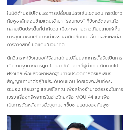
ในมิติด้านอธิปไตยและการเปลี่ยนแปลงเส้นเขตแดน กรณีชาว
กัมพูชาลักลอบข้ามแดนเข้ามา “ร่อนทอง” ที่จังหวัดสระแก้ว
กลายเป็นประเด็นที่น่ากังวล เมื่อภาพถ่ายดาวเทียมเผยให้เห็น
การขุดเจาะจนเส้นทางน้ำธรรมชาติเปลี่ยนไป ซึ่งอาจส่งผลต่อ
การอ้างสิทธิ์เขตแดนในอนาคต
นักวิเคราะห์จึงเสนอให้รัฐบาลไทยเปลี่ยนจากการตั้งรับเป็นการ
เดินเกมรุกทางการทูต โดยอาศัยโอกาสที่ผู้นำไทยเดินทางไป
ฝรั่งเศสเพื่อแสวงหาหลักฐานทางประวัติศาสตร์และสนธิ
สัญญาเก่ามาต่อสู้ในประเด็นดินแดน โดยเฉพาะพื้นที่พระ
ตะบอง เสียมราฐ และศรีโสภณ เพื่อสร้างอำนาจต่อรองในการ
เจรจาเรื่องทรัพยากรในอ่าวไทยหรือ MOU 44 และเพื่อ
เป็นการดัดหลังการยั่วยุตามตะเข็บชายแดนของกัมพูชา