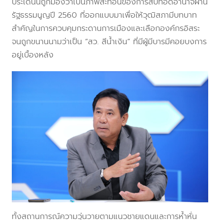
ประเด็นนี้ถูกมองว่าเป็นภาพสะท้อนของการสืบทอดอำนาจผ่าน
รัฐธรรมนูญปี 2560 ที่ออกแบบมาเพื่อให้วุฒิสภามีบทบาท
สำคัญในการควบคุมกระดานการเมืองและเลือกองค์กรอิสระ
จนถูกขนานนามว่าเป็น “สว. สีน้ำเงิน” ที่มีผู้มีบารมีคอยบงการ
อยู่เบื้องหลัง
ทั้งสถานการณ์ความวุ่นวายตามแนวชายแดนและการห้ำหั่น