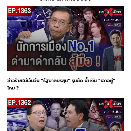
ข่าวร้ายไม่เว้นวัน “รัฐบาลมรสุม” รุมซัด น้ำเงิน “เอาอยู่”
ไหม ?