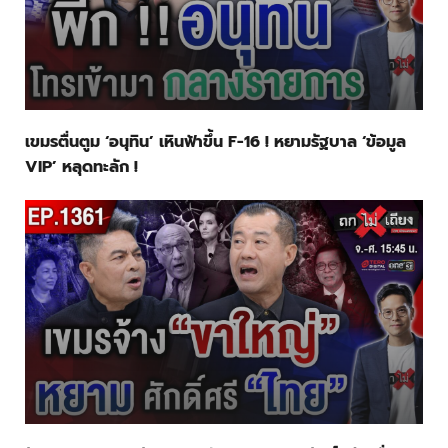
เขมรตื่นตูม ‘อนุทิน’ เหินฟ้าขึ้น F-16 ! หยามรัฐบาล ‘ข้อมูล
VIP’ หลุดทะลัก !