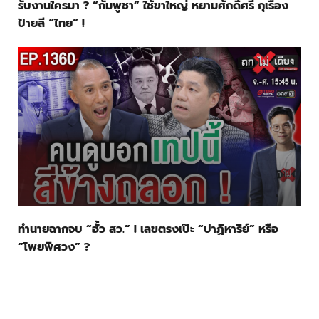
รับงานใครมา ? “กัมพูชา” ใช้ขาใหญ่ หยามศักดิ์ศรี กุเรื่อง
ป้ายสี “ไทย” !
ทำนายฉากจบ “ฮั้ว สว.” ! เลขตรงเป๊ะ “ปาฏิหาริย์” หรือ
“โพยพิศวง” ?