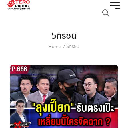
5ทรชน
Home
5ทรชน
/