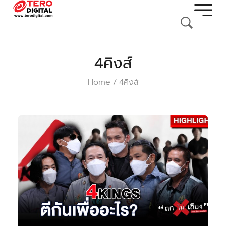
4คิงส์
Home
4คิงส์
/