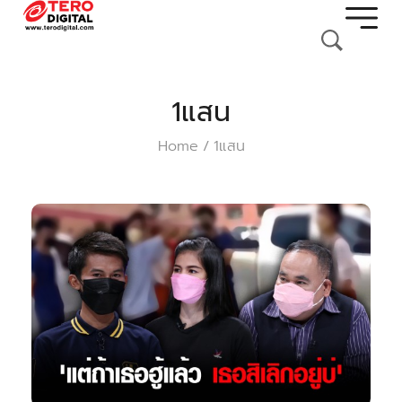
1แสน
Home
1แสน
/