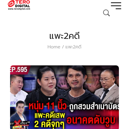
แพะ2คดี
Home
แพะ2คดี
/