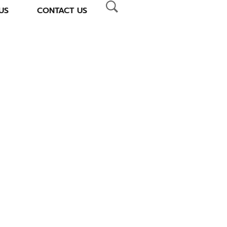
US
CONTACT US