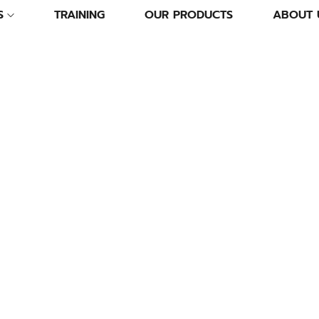
S
TRAINING
OUR PRODUCTS
ABOUT 