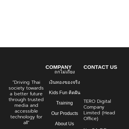
แม่ร้องสื่อ ! ลูกชายต้องตัดขา หลังตกเป็นเหยื่อ
พ่วงมรณะ รพ.ยื้อเวลา 10 ชม. : ช็อตเด็ด ถกไม่
เถียง
COMPANY
CONTACT US
ถกไม่เถียง
“Driving Thai
เงินทองของจริง
society towards
Kids Fun คิดฝัน
a better future
through trusted
TERO Digital
Training
media and
Company
accessible
Limited (Head
Our Products
technology for
Office)
all”
About Us