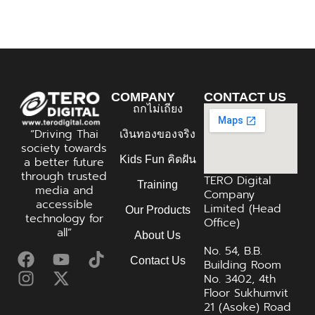
COMPANY
CONTACT US
ถกไม่เถียง
“Driving Thai
เงินทองของจริง
society towards
Kids Fun คิดฝัน
a better future
through trusted
TERO Digital
Training
media and
Company
accessible
Limited (Head
Our Products
technology for
Office)
all”
About Us
No. 54, B.B.
Contact Us
Building Room
No. 3402, 4th
Floor Sukhumvit
21 (Asoke) Road