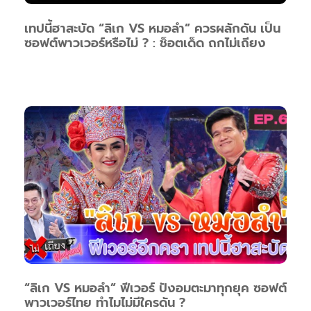
เทปนี้ฮาสะบัด “ลิเก VS หมอลำ” ควรผลักดัน เป็น
ซอฟต์พาวเวอร์หรือไม่ ? : ช็อตเด็ด ถกไม่เถียง
“ลิเก VS หมอลำ” ฟีเวอร์ ปังอมตะมาทุกยุค ซอฟต์
พาวเวอร์ไทย ทำไมไม่มีใครดัน ?