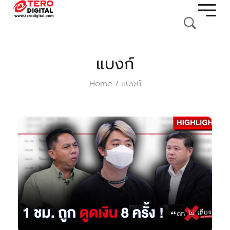
แบงก์
Home
แบงก์
/