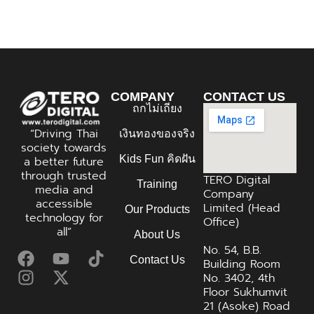
COMPANY
CONTACT US
ถกไม่เถียง
“Driving Thai
เงินทองของจริง
society towards
Kids Fun คิดฝัน
a better future
through trusted
TERO Digital
Training
media and
Company
accessible
Limited (Head
Our Products
technology for
Office)
all”
About Us
No. 54, B.B.
Contact Us
Building Room
No. 3402, 4th
Floor Sukhumvit
21 (Asoke) Road