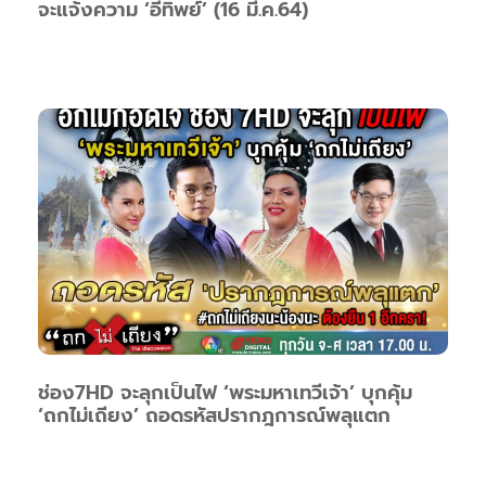
จะแจ้งความ ‘อีทิพย์’ (16 มี.ค.64)
ช่อง7HD จะลุกเป็นไฟ ‘พระมหาเทวีเจ้า’ บุกคุ้ม
‘ถกไม่เถียง’ ถอดรหัสปรากฎการณ์พลุแตก