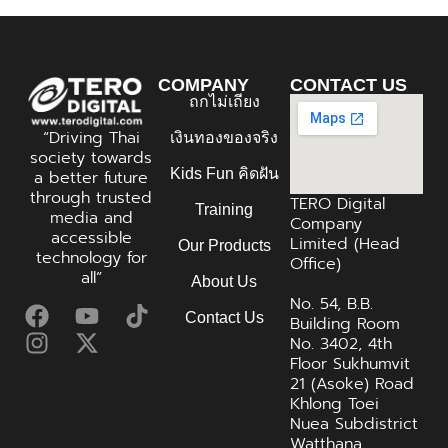
COMPANY
CONTACT US
ถกไม่เถียง
“Driving Thai
เงินทองของจริง
society towards
Kids Fun คิดฝัน
a better future
through trusted
TERO Digital
Training
media and
Company
accessible
Limited (Head
Our Products
technology for
Office)
all”
About Us
No. 54, B.B.
Contact Us
Building Room
No. 3402, 4th
Floor Sukhumvit
21 (Asoke) Road
Khlong Toei
Nuea Subdistrict
Watthana