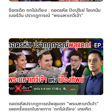
ช็อตเด็ด ถกไม่เถียง : ถอดรหัส ปังปุริเย่ โอเคนัม
เบอร์วัน ปรากฏการณ์ “พระมหาเทวีเจ้า”
ถอดรหัสปรากฏการณ์พลุแตก “พระมหาเทวีเจ้า”
เผยครั้งแรกในรายการ ‘ถกไม่เถียง’ เคยคิด