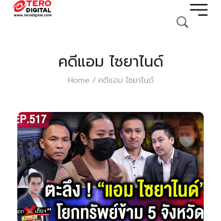
คดีแอม ไซยาไนด์
Home
คดีแอม ไซยาไนด์
/