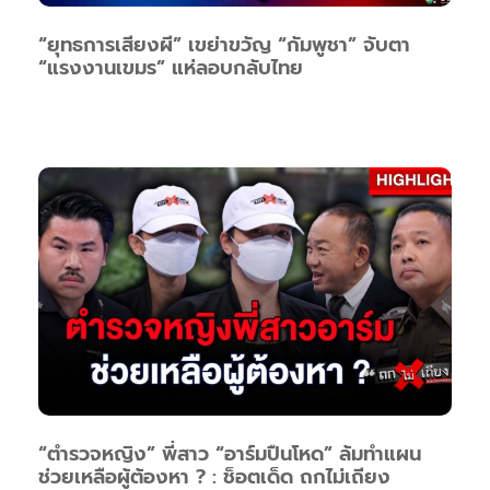
“ยุทธการเสียงผี” เขย่าขวัญ “กัมพูชา” จับตา
“แรงงานเขมร” แห่ลอบกลับไทย
“ตำรวจหญิง” พี่สาว “อาร์มปืนโหด” ล้มทำแผน
ช่วยเหลือผู้ต้องหา ? : ช็อตเด็ด ถกไม่เถียง