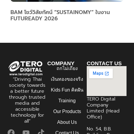
BAM โชว์วิสัยทัศน์ “SUSTAINOMY” ในงาน
FUTUREADY 2026
COMPANY
CONTACT US
ถกไม่เถียง
“Driving Thai
เงินทองของจริง
society towards
Kids Fun คิดฝัน
a better future
through trusted
TERO Digital
Training
media and
Company
accessible
Limited (Head
Our Products
technology for
Office)
all”
About Us
No. 54, B.B.
Contact Us