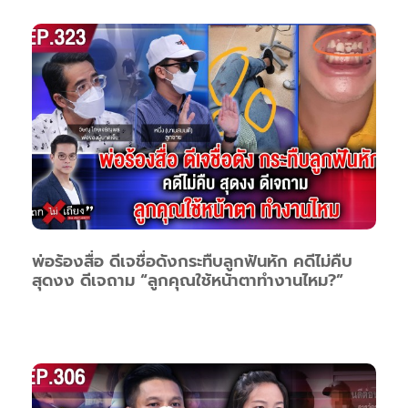
พ่อร้องสื่อ ดีเจชื่อดังกระทืบลูกฟันหัก คดีไม่คืบ
สุดงง ดีเจถาม “ลูกคุณใช้หน้าตาทำงานไหม?”