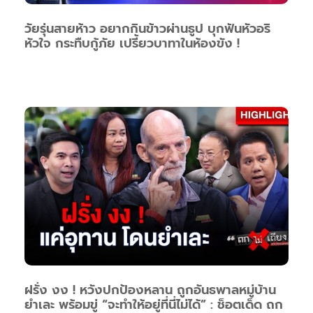
วัยรุ่นสายห้าว อยากกินข้าวผ่านธูป บุกฟันหัวอริ
หัวใจ กระทืบกู้ภัย เปรี้ยวบาทาในห้องขัง !
ฝรั่ง งง ! หวังปกป้องหลาน ถูกอันธพาลหมู่บ้าน
ยำเละ พร้อมขู่ “จะทำให้อยู่ที่นี่ไม่ได้” : ช็อตเด็ด ถก