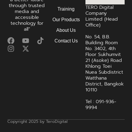
through trusted
TERO Digital
Training
media and
Company
accessible
Limited (Head
Our Products
technology for
Office)
all”
About Us
No. 54, B.B.
Contact Us
Building Room
No. 3402, 4th
Floor Sukhumvit
21 (Asoke) Road
Khlong Toei
Nuea Subdistrict
Watthana
District, Bangkok
10110
Tel : 091-936-
9994
Copyright 2025 by TeroDigital