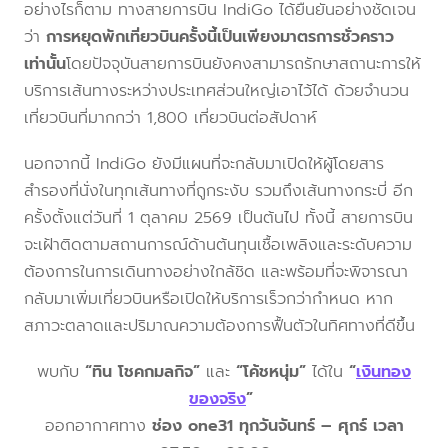
อย่างไรก็ตาม ทางสายการบิน IndiGo ได้ยืนยันอย่างชัดเจน
ว่า
การหยุดพักเที่ยวบินครั้งนี้เป็นเพียงมาตรการชั่วคราว
เท่านั้น
โดยปัจจุบันสายการบินยังคงสามารถรักษาสถานะการให้
บริการเส้นทางระหว่างประเทศส่วนใหญ่เอาไว้ได้ ด้วยจำนวน
เที่ยวบินที่มากกว่า 1,800 เที่ยวบินต่อสัปดาห์
นอกจากนี้ IndiGo ยังมีแผนที่จะกลับมาเปิดให้ผู้โดยสาร
สำรองที่นั่งในทุกเส้นทางที่ถูกระงับ รวมถึงเส้นทางกระบี่ อีก
ครั้งตั้งแต่วันที่ 1 ตุลาคม 2569 เป็นต้นไป ทั้งนี้ สายการบิน
จะเฝ้าติดตามสถานการณ์ด้านต้นทุนเชื้อเพลิงและระดับความ
ต้องการในการเดินทางอย่างใกล้ชิด และพร้อมที่จะพิจารณา
กลับมาเพิ่มเที่ยวบินหรือเปิดให้บริการเร็วกว่ากำหนด หาก
สภาวะตลาดและปริมาณความต้องการฟื้นตัวในทิศทางที่ดีขึ้น
พบกับ
“ทิน โชคกมลกิจ”
และ
“โค้ชหนุ่ม”
ได้ใน
“
เงินทอง
ของจริง
”
ออกอากาศทาง
ช่อง one31 ทุกวันจันทร์ – ศุกร์ เวลา