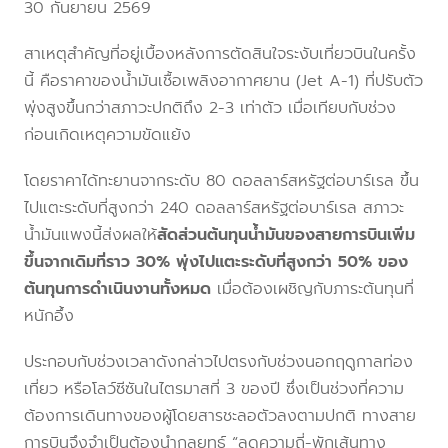
30 กันยายน 2569
สาเหตุสำคัญที่อยู่เบื้องหลังการตัดสินใจระงับเที่ยวบินในครั้ง
นี้ คือราคาของน้ำมันเชื้อเพลิงอากาศยาน (Jet A-1) ที่ปรับตัว
พุ่งสูงขึ้นกว่าสภาวะปกติถึง 2-3 เท่าตัว เมื่อเทียบกับช่วง
ก่อนเกิดเหตุความขัดแย้ง
โดยราคาได้ทะยานจากระดับ 80 ดอลลาร์สหรัฐต่อบาร์เรล ขึ้น
ไปแตะระดับที่สูงกว่า 240 ดอลลาร์สหรัฐต่อบาร์เรล สภาวะ
น้ำมันแพงนี้ส่งผลให้
สัดส่วนต้นทุนน้ำมันของสายการบินเพิ่ม
ขึ้นจากเดิมที่ราว 30% พุ่งไปแตะระดับที่สูงกว่า 50% ของ
ต้นทุนการดำเนินงานทั้งหมด
เมื่อต้องเผชิญกับภาระต้นทุนที่
หนักอึ้ง
ประกอบกับช่วงเวลาดังกล่าวไปตรงกับช่วงนอกฤดูกาลท่อง
เที่ยว หรือโลว์ซีซันในไตรมาสที่ 3 ของปี ซึ่งเป็นช่วงที่ความ
ต้องการเดินทางของผู้โดยสารชะลอตัวลงตามปกติ ทางสาย
การบินจึงจำเป็นต้องนำกลยุทธ์ “ลดความถี่-พักเส้นทาง