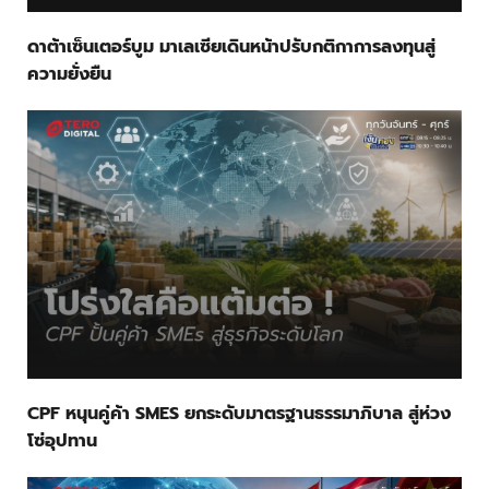
ดาต้าเซ็นเตอร์บูม มาเลเซียเดินหน้าปรับกติกาการลงทุนสู่
ความยั่งยืน
CPF หนุนคู่ค้า SMES ยกระดับมาตรฐานธรรมาภิบาล สู่ห่วง
โซ่อุปทาน