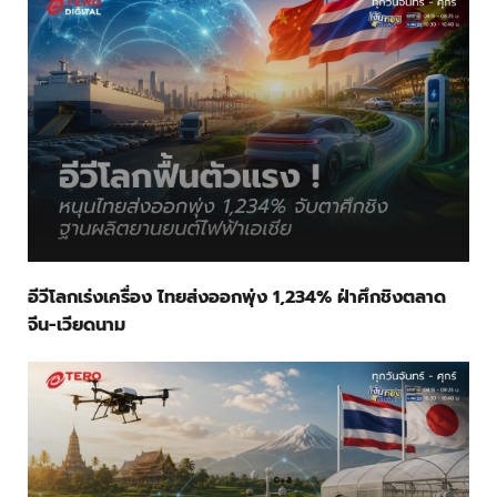
อีวีโลกเร่งเครื่อง ไทยส่งออกพุ่ง 1,234% ฝ่าศึกชิงตลาด
จีน-เวียดนาม