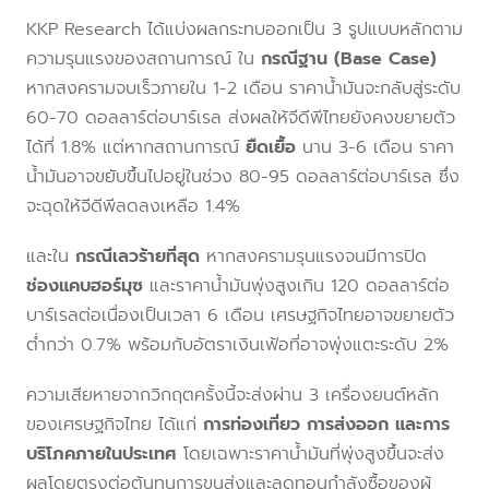
KKP Research ได้แบ่งผลกระทบออกเป็น 3 รูปแบบหลักตาม
ความรุนแรงของสถานการณ์ ใน
กรณีฐาน (Base Case)
หากสงครามจบเร็วภายใน 1-2 เดือน ราคาน้ำมันจะกลับสู่ระดับ
60-70 ดอลลาร์ต่อบาร์เรล ส่งผลให้จีดีพีไทยยังคงขยายตัว
ได้ที่ 1.8% แต่หากสถานการณ์
ยืดเยื้อ
นาน 3-6 เดือน ราคา
น้ำมันอาจขยับขึ้นไปอยู่ในช่วง 80-95 ดอลลาร์ต่อบาร์เรล ซึ่ง
จะฉุดให้จีดีพีลดลงเหลือ 1.4%
และใน
กรณีเลวร้ายที่สุด
หากสงครามรุนแรงจนมีการปิด
ช่องแคบฮอร์มุซ
และราคาน้ำมันพุ่งสูงเกิน 120 ดอลลาร์ต่อ
บาร์เรลต่อเนื่องเป็นเวลา 6 เดือน เศรษฐกิจไทยอาจขยายตัว
ต่ำกว่า 0.7% พร้อมกับอัตราเงินเฟ้อที่อาจพุ่งแตะระดับ 2%
ความเสียหายจากวิกฤตครั้งนี้จะส่งผ่าน 3 เครื่องยนต์หลัก
ของเศรษฐกิจไทย ได้แก่
การท่องเที่ยว การส่งออก และการ
บริโภคภายในประเทศ
โดยเฉพาะราคาน้ำมันที่พุ่งสูงขึ้นจะส่ง
ผลโดยตรงต่อต้นทุนการขนส่งและลดทอนกำลังซื้อของผู้