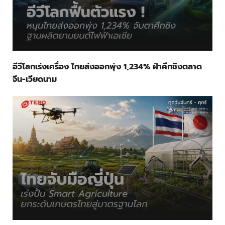
อีวีโลกเร่งเครื่อง ไทยส่งออกพุ่ง 1,234% ฝ่าศึกชิงตลาด
จีน-เวียดนาม