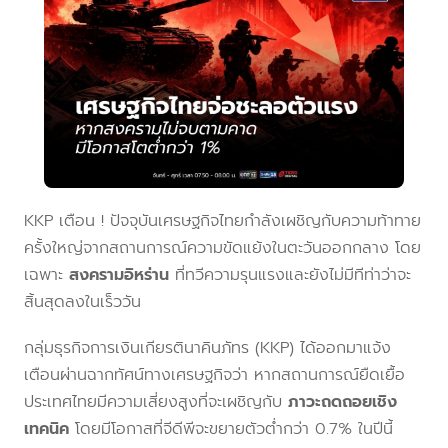
KKP เตือน ! ปัจจุบันเศรษฐกิจไทยกำลังเผชิญกับความท้าทาย
ครั้งใหญ่จากสถานการณ์ความขัดแย้งในตะวันออกกลาง โดย
เฉพาะ
สงครามอิหร่าน
ที่ทวีความรุนแรงและยังไม่มีทีท่าว่าจะ
สิ้นสุดลงในเร็ววัน
กลุ่มธุรกิจการเงินเกียรตินาคินภัทร (KKP) ได้ออกมาแจ้ง
เตือนผ่านฉากทัศน์ทางเศรษฐกิจว่า หากสถานการณ์ยืดเยื้อ
ประเทศไทยมีความเสี่ยงสูงที่จะเผชิญกับ
ภาวะถดถอยเชิง
เทคนิค
โดยมีโอกาสที่จีดีพีจะขยายตัวต่ำกว่า 0.7% ในปีนี้