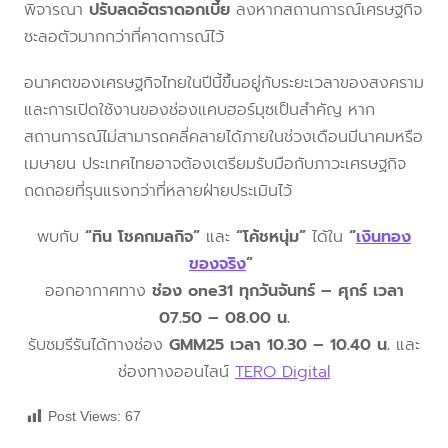
พิจารณา
ปรับลดอัตราดอกเบี้ย
ลงหากสถานการณ์เศรษฐกิจ
ชะลอตัวมากกว่าที่คาดการณ์ไว้
อนาคตของเศรษฐกิจไทยในปีนี้ขึ้นอยู่กับระยะเวลาของสงคราม
และการเปิดใช้งานของช่องแคบฮอร์มุซเป็นสำคัญ หาก
สถานการณ์ไม่สามารถคลี่คลายได้ภายในช่วงเดือนมีนาคมหรือ
เมษายน ประเทศไทยอาจต้องเตรียมรับมือกับภาวะเศรษฐกิจ
ถดถอยที่รุนแรงกว่าที่หลายฝ่ายประเมินไว้
พบกับ
“ทิน โชคกมลกิจ”
และ
“โค้ชหนุ่ม”
ได้ใน
“
เงินทอง
ของจริง
”
ออกอากาศทาง
ช่อง one31 ทุกวันจันทร์ – ศุกร์ เวลา
07.50 – 08.00 น.
รับชมรีรันได้ทางช่อง
GMM25 เวลา 10.30 – 10.40 น.
และ
ช่องทางออนไลน์
TERO Digital
Post Views:
67