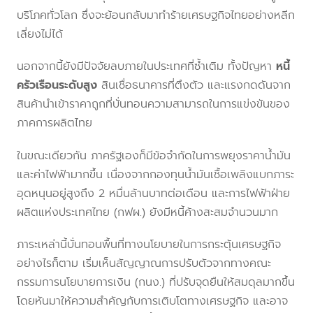
บริโภคทั่วโลก ซึ่งจะย้อนกลับมาทำร้ายเศรษฐกิจไทยอย่างหลีก
เลี่ยงไม่ได้
นอกจากนี้ยังมีปัจจัยลบภายในประเทศที่ซ้ำเติม ทั้งปัญหา
หนี้
ครัวเรือนระดับสูง
สินเชื่อธนาคารที่ตึงตัว และแรงกดดันจาก
สินค้านำเข้าราคาถูกที่บั่นทอนความสามารถในการแข่งขันของ
ภาคการผลิตไทย
ในขณะเดียวกัน ภาครัฐเองก็มีข้อจำกัดในการพยุงราคาน้ำมัน
และค่าไฟฟ้ามากขึ้น เนื่องจากกองทุนน้ำมันเชื้อเพลิงแบกภาระ
อุดหนุนอยู่สูงถึง 2 หมื่นล้านบาทต่อเดือน และการไฟฟ้าฝ่าย
ผลิตแห่งประเทศไทย (กฟผ.) ยังมีหนี้ค้างสะสมจำนวนมาก
ภาระเหล่านี้บั่นทอนพื้นที่ทางนโยบายในการกระตุ้นเศรษฐกิจ
อย่างไรก็ตาม เริ่มเห็นสัญญาณการปรับตัวจากทางคณะ
กรรมการนโยบายการเงิน (กนง.) ที่ปรับจุดยืนให้สมดุลมากขึ้น
โดยหันมาให้ความสำคัญกับการเติบโตทางเศรษฐกิจ และอาจ