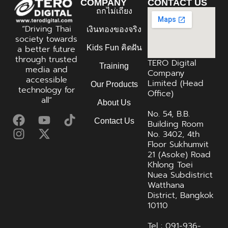
COMPANY
CONTACT US
ถกไม่เถียง
“Driving Thai
เงินทองของจริง
society towards
Kids Fun คิดฝัน
a better future
through trusted
TERO Digital
Training
media and
Company
accessible
Limited (Head
Our Products
technology for
Office)
all”
About Us
No. 54, B.B.
Contact Us
Building Room
No. 3402, 4th
Floor Sukhumvit
21 (Asoke) Road
Khlong Toei
Nuea Subdistrict
Watthana
District, Bangkok
10110
Tel : 091-936-