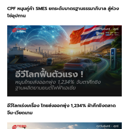
CPF หนุนคู่ค้า SMES ยกระดับมาตรฐานธรรมาภิบาล สู่ห่วง
โซ่อุปทาน
อีวีโลกเร่งเครื่อง ไทยส่งออกพุ่ง 1,234% ฝ่าศึกชิงตลาด
จีน-เวียดนาม