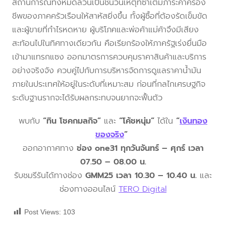
สถานการณ์ทั้งหมดล้วนเป็นชนวนเหตุที่ซ้ำเติมภาระค่าครอง
ชีพของภาคครัวเรือนให้สาหัสยิ่งขึ้น ทั้งผู้ซื้อที่ต้องรัดเข็มขัด
และผู้ขายที่กำไรหดหาย ผู้บริโภคและพ่อค้าแม่ค้าจึงมีเสียง
สะท้อนไปในทิศทางเดียวกัน คือเรียกร้องให้ภาครัฐเร่งยื่นมือ
เข้ามาแทรกแซง ออกมาตรการควบคุมราคาสินค้าและบริการ
อย่างจริงจัง ควบคู่ไปกับการบริหารจัดการดูแลราคาน้ำมัน
ภายในประเทศให้อยู่ในระดับที่เหมาะสม ก่อนที่กลไกเศรษฐกิจ
ระดับฐานรากจะได้รับผลกระทบจนยากจะฟื้นตัว
พบกับ
“ทิน โชคกมลกิจ”
และ
“โค้ชหนุ่ม”
ได้ใน
“
เงินทอง
ของจริง
”
ออกอากาศทาง
ช่อง one31 ทุกวันจันทร์ – ศุกร์ เวลา
07.50 – 08.00 น.
รับชมรีรันได้ทางช่อง
GMM25 เวลา 10.30 – 10.40 น.
และ
ช่องทางออนไลน์
TERO Digital
Post Views:
103