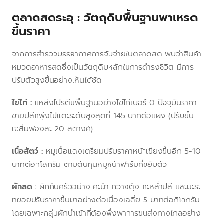
ตลาดสดระอุ : วัตถุดิบพื้นฐานพาเหรด
ขึ้นราคา
จากการสำรวจบรรยากาศการจับจ่ายในตลาดสด พบว่าสินค้า
หมวดอาหารสดซึ่งเป็นวัตถุดิบหลักในการดำรงชีวิต มีการ
ปรับตัวสูงขึ้นอย่างเห็นได้ชัด
ไข่ไก่ :
แหล่งโปรตีนพื้นฐานอย่างไข่ไก่เบอร์ 0 ปัจจุบันราคา
ขายปลีกพุ่งไปแตะระดับสูงสุดที่ 145 บาทต่อแผง (ปรับขึ้น
เฉลี่ยฟองละ 20 สตางค์)
เนื้อสัตว์ :
หมูเนื้อแดงเตรียมปรับราคาหน้าเขียงขึ้นอีก 5-10
บาทต่อกิโลกรัม ตามต้นทุนหมูหน้าฟาร์มที่ขยับตัว
ผักสด :
ผักก้นครัวอย่าง คะน้า กวางตุ้ง กะหล่ำปลี และมะระ
ทยอยปรับราคาขึ้นมาอย่างต่อเนื่องเฉลี่ย 5 บาทต่อกิโลกรัม
โดยเฉพาะกลุ่มผักนำเข้าที่ต้องพึ่งพาการขนส่งทางไกลอย่าง