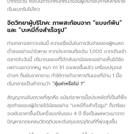
บาทต่อวัน ซึ่งเป็นภาระที่หนักหน่วงจนผู้ประกอบการหลายราย
เริ่มแบกรับไม่ไหว
จิตวิทยาผู้บริโภค: ภาพสะท้อนจาก “แบงก์พัน”
และ “บะหมี่กึ่งสำเร็จรูป”
ท่ามกลางสภาวะเช่นนี้ ความเชื่อมั่นในการจับจ่ายของผู้คนลด
ต่ำลงอย่างน่าใจหาย หากประชาชนถือเงิน 1,000 บาทเดินเข้า
ตลาดในวันนี้ ปริมาณของที่ได้กลับมาน้อยลงอย่างเห็นได้ชัด
เพราะนอกจากหมู หมา กา ไก่ จะแพงขึ้นแล้ว เครื่องปรุงรส
ต่างๆ ก็ขยับราคาตาม ทำให้การทำอาหารกินเองที่บ้าน 1 มื้อ
เริ่มกลายเป็นคำถามว่า
“คุ้มค่าหรือไม่ ?”
สัญญาณอันตรายที่สุดคือ แม้แต่อาหารมื้อประหยัดที่เป็นที่พึ่ง
สุดท้ายของผู้มีรายได้น้อยอย่าง “บะหมี่กึ่งสำเร็จรูป” ก็เตรียม
จะขยับราคาขึ้นเป็นครั้งแรกในรอบ 4 ปี ซึ่งเป็นผลพวงมาจาก
ปัญหาขาดแคลนวัตถุดิบและต้นทุนบรรจุภัณฑ์ที่พุ่งสูงขึ้น