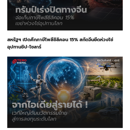
สหรัฐฯ เปิดศึกภาษีโพลีซิลิคอน 15% สกัดจีนยึดห่วงโซ่
อุปทานชิป-โซลาร์