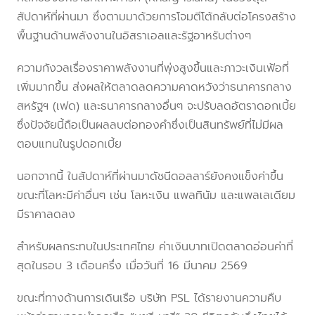
สัปดาห์ที่ผ่านมา ซึ่งตามมาด้วยการโจมตีโต้กลับต่อโครงสร้าง
พื้นฐานด้านพลังงานในอิสราเอลและรัฐอาหรับต่างๆ
ความกังวลเรื่องราคาพลังงานที่พุ่งสูงขึ้นและภาวะเงินเฟ้อที่
เพิ่มมากขึ้น ส่งผลให้ตลาดลดความคาดหวังว่าธนาคารกลาง
สหรัฐฯ (เฟด) และธนาคารกลางอื่นๆ จะปรับลดอัตราดอกเบี้ย
ซึ่งปัจจัยนี้ถือเป็นผลลบต่อทองคำซึ่งเป็นสินทรัพย์ที่ไม่มีผล
ตอบแทนในรูปดอกเบี้ย
นอกจากนี้ ในสัปดาห์ที่ผ่านมาดัชนีดอลลาร์ยังคงแข็งค่าขึ้น
ขณะที่โลหะมีค่าอื่นๆ เช่น โลหะเงิน แพลทินัม และแพลเลเดียม
มีราคาลดลง
สำหรับผลกระทบในประเทศไทย ค่าเงินบาทเปิดตลาดอ่อนค่าที่
สุดในรอบ 3 เดือนครึ่ง เมื่อวันที่ 16 มีนาคม 2569
ขณะที่ทางด้านการเดินเรือ บริษัท PSL ได้รายงานความคืบ