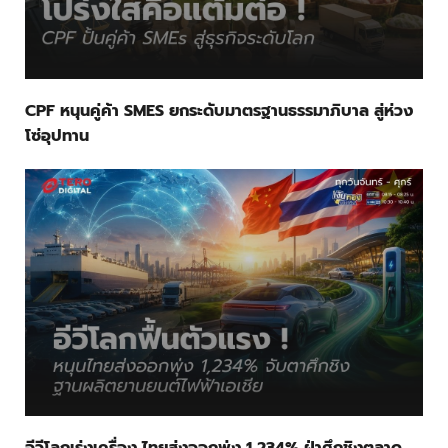
CPF หนุนคู่ค้า SMES ยกระดับมาตรฐานธรรมาภิบาล สู่ห่วง
โซ่อุปทาน
อีวีโลกเร่งเครื่อง ไทยส่งออกพุ่ง 1,234% ฝ่าศึกชิงตลาด