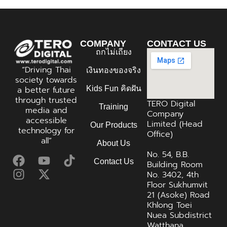
COMPANY
CONTACT US
ถกไม่เถียง
“Driving Thai
เงินทองของจริง
society towards
Kids Fun คิดฝัน
a better future
through trusted
TERO Digital
Training
media and
Company
accessible
Limited (Head
Our Products
technology for
Office)
all”
About Us
No. 54, B.B.
Contact Us
Building Room
No. 3402, 4th
Floor Sukhumvit
21 (Asoke) Road
Khlong Toei
Nuea Subdistrict
Watthana