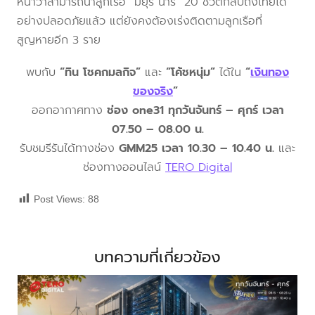
หน้าว่าสามารถนำลูกเรือ “มยุรี นารี” 20 ชีวิตกลับถึงไทยได้
อย่างปลอดภัยแล้ว แต่ยังคงต้องเร่งติดตามลูกเรือที่
สูญหายอีก 3 ราย
พบกับ
“ทิน โชคกมลกิจ”
และ
“โค้ชหนุ่ม”
ได้ใน
“
เงินทอง
ของจริง
”
ออกอากาศทาง
ช่อง one31 ทุกวันจันทร์ – ศุกร์ เวลา
07.50 – 08.00 น.
รับชมรีรันได้ทางช่อง
GMM25 เวลา 10.30 – 10.40 น.
และ
ช่องทางออนไลน์
TERO Digital
Post Views:
88
บทความที่เกี่ยวข้อง