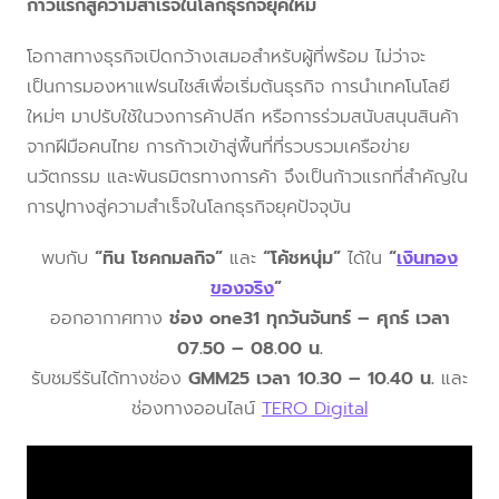
ก้าวแรกสู่ความสำเร็จในโลกธุรกิจยุคใหม่
โอกาสทางธุรกิจเปิดกว้างเสมอสำหรับผู้ที่พร้อม ไม่ว่าจะ
เป็นการมองหาแฟรนไชส์เพื่อเริ่มต้นธุรกิจ การนำเทคโนโลยี
ใหม่ๆ มาปรับใช้ในวงการค้าปลีก หรือการร่วมสนับสนุนสินค้า
จากฝีมือคนไทย การก้าวเข้าสู่พื้นที่ที่รวบรวมเครือข่าย
นวัตกรรม และพันธมิตรทางการค้า จึงเป็นก้าวแรกที่สำคัญใน
การปูทางสู่ความสำเร็จในโลกธุรกิจยุคปัจจุบัน
พบกับ
“ทิน โชคกมลกิจ”
และ
“โค้ชหนุ่ม”
ได้ใน
“
เงินทอง
ของจริง
”
ออกอากาศทาง
ช่อง one31 ทุกวันจันทร์ – ศุกร์ เวลา
07.50 – 08.00 น.
รับชมรีรันได้ทางช่อง
GMM25 เวลา 10.30 – 10.40 น.
และ
ช่องทางออนไลน์
TERO Digital