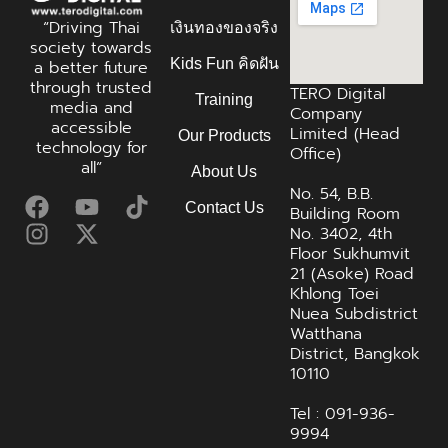
“Driving Thai
เงินทองของจริง
society towards
Kids Fun คิดฝัน
a better future
through trusted
TERO Digital
Training
media and
Company
accessible
Limited (Head
Our Products
technology for
Office)
all”
About Us
No. 54, B.B.
Contact Us
Building Room
No. 3402, 4th
Floor Sukhumvit
21 (Asoke) Road
Khlong Toei
Nuea Subdistrict
Watthana
District, Bangkok
10110
Tel : 091-936-
9994