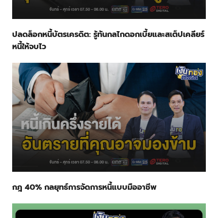
ปลดล็อกหนี้บัตรเครดิต: รู้ทันกลไกดอกเบี้ยและสเต็ปเคลียร์
หนี้ให้จบไว
กฎ 40% กลยุทธ์การจัดการหนี้แบบมืออาชีพ