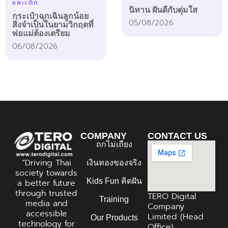
และเด็ก
นิทาน ฝันดีกับตุ่มใส
กระเป๋าฉุกเฉินลูกน้อย
05/08/2026
สิ่งจำเป็นในยามวิกฤตที่
พ่อแม่ต้องเตรียม
06/08/2026
COMPANY
CONTACT US
ถกไม่เถียง
“Driving Thai
เงินทองของจริง
society towards
Kids Fun คิดฝัน
a better future
through trusted
TERO Digital
Training
media and
Company
accessible
Limited (Head
Our Products
technology for
Office)